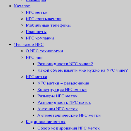
Каталог
NFC метки
NFC считыватели
Мобильные телефоны
Планшеты
NFC компании
Что такое NFC
О NFC технологии
NFC чип
Разновидности NFC чипов?
Какой объем памяти мне нужно на NFC чипе?
NFC метка
NFC метки – разьяснение
Конструкция NFC метки
Размеры NFC меток
Разновидность NFC меток
Антенны NFC меток
Антиметаллические NFC метки
Кодирование меток
Обзор кодирования NFC меток