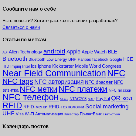
Сообщите нам о себе
Есть новости? Хотите рассказть о своих разработках?
Связаться с нами
Статьи по меткам
android
Apple
BLE
Alien Technology
Apple Watch
ABI
Bluetooth
HCE
Bluetooth Low Energy
BNP Paribas
facebook
Google
ios
iphone
Kickstarter
Mobile World Congress
HID
Impinj
Intel
NFC
Near Field Communication
NFC tags
NFC авторизация
NFC браслет
NFC
NFC платежи
NFC метки
визитка
NFC платжи
NFC телефон
QR код
PayPal
NTAG203
nTAG
NXP
RFID
Social marketing
RFID-метки
RFID-технологии
UHF
Visa
Wi-Fi
Автоматизация
ПриватБанк
Киевстар
статистика
Календарь постов