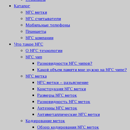
Каталог
NFC метки
NFC считыватели
Мобильные телефоны
Планшеты
NFC компании
Что такое NFC
О NFC технологии
NFC чип
Разновидности NFC чипов?
Какой объем памяти мне нужно на NFC чипе?
NFC метка
NFC метки – разьяснение
Конструкция NFC метки
Размеры NFC меток
Разновидность NFC меток
Антенны NFC меток
Антиметаллические NFC метки
Кодирование меток
Обзор кодирования NFC меток