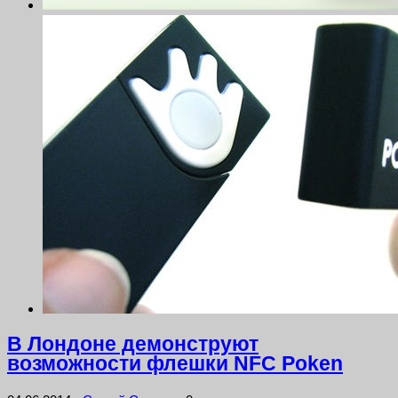
В Лондоне демонструют
возможности флешки NFC Poken