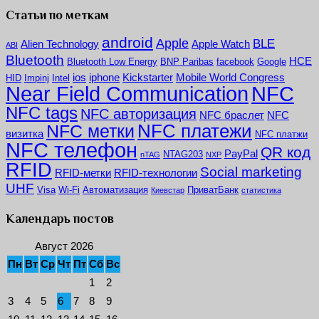
Статьи по меткам
android
Apple
BLE
Alien Technology
Apple Watch
ABI
Bluetooth
HCE
Bluetooth Low Energy
BNP Paribas
facebook
Google
ios
iphone
Kickstarter
Mobile World Congress
HID
Impinj
Intel
NFC
Near Field Communication
NFC tags
NFC авторизация
NFC браслет
NFC
NFC платежи
NFC метки
визитка
NFC платжи
NFC телефон
QR код
PayPal
NTAG203
nTAG
NXP
RFID
Social marketing
RFID-метки
RFID-технологии
UHF
Visa
Wi-Fi
Автоматизация
ПриватБанк
Киевстар
статистика
Календарь постов
Август 2026
Пн
Вт
Ср
Чт
Пт
Сб
Вс
1
2
3
4
5
6
7
8
9