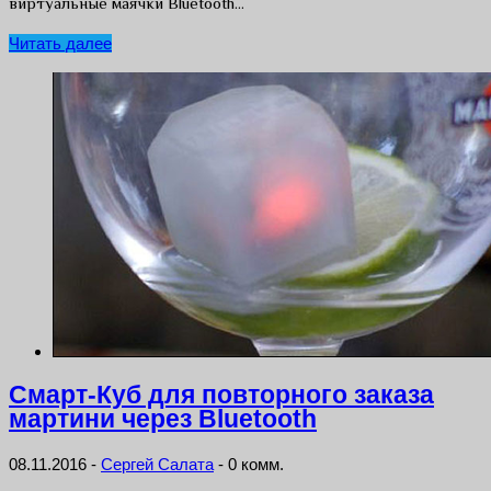
виртуальные маячки Bluetooth…
Читать далее
Смарт-Куб для повторного заказа
мартини через Bluetooth
08.11.2016
-
Сергей Салата
-
0 комм.