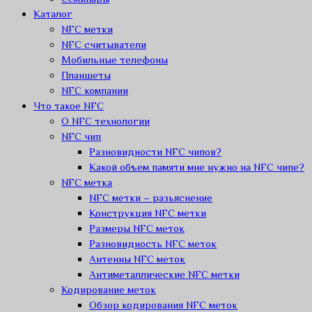
Каталог
NFC метки
NFC считыватели
Мобильные телефоны
Планшеты
NFC компании
Что такое NFC
О NFC технологии
NFC чип
Разновидности NFC чипов?
Какой объем памяти мне нужно на NFC чипе?
NFC метка
NFC метки – разьяснение
Конструкция NFC метки
Размеры NFC меток
Разновидность NFC меток
Антенны NFC меток
Антиметаллические NFC метки
Кодирование меток
Обзор кодирования NFC меток