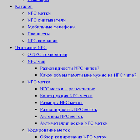
Каталог
NFC метки
NFC считыватели
Мобильные телефоны
Планшеты
NFC компании
Что такое NFC
О NFC технологии
NFC чип
Разновидности NFC чипов?
Какой объем памяти мне нужно на NFC чипе?
NFC метка
NFC метки – разьяснение
Конструкция NFC метки
Размеры NFC меток
Разновидность NFC меток
Антенны NFC меток
Антиметаллические NFC метки
Кодирование меток
Обзор кодирования NFC меток