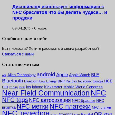
Диснейлэнд использует информацию с
NFC браслетов что бы делать чудеса… и
продажи
09.04.2013 -
0 комм.
Сообщите нам о себе
Есть новости? Хотите рассказть о своих разработках?
Связаться с нами
Статьи по меткам
android
Apple
BLE
Alien Technology
Apple Watch
ABI
Bluetooth
HCE
Bluetooth Low Energy
BNP Paribas
facebook
Google
ios
iphone
Kickstarter
Mobile World Congress
HID
Impinj
Intel
NFC
Near Field Communication
NFC tags
NFC авторизация
NFC браслет
NFC
NFC платежи
NFC метки
визитка
NFC платжи
NFC телефон
QR код
PayPal
NTAG203
nTAG
NXP