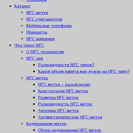
Каталог
NFC метки
NFC считыватели
Мобильные телефоны
Планшеты
NFC компании
Что такое NFC
О NFC технологии
NFC чип
Разновидности NFC чипов?
Какой объем памяти мне нужно на NFC чипе?
NFC метка
NFC метки – разьяснение
Конструкция NFC метки
Размеры NFC меток
Разновидность NFC меток
Антенны NFC меток
Антиметаллические NFC метки
Кодирование меток
Обзор кодирования NFC меток