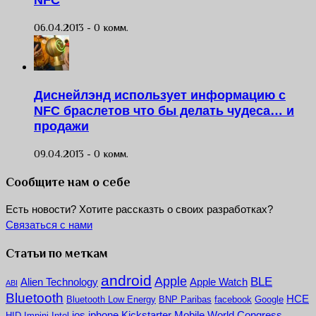
06.04.2013 -
0 комм.
Диснейлэнд использует информацию с
NFC браслетов что бы делать чудеса… и
продажи
09.04.2013 -
0 комм.
Сообщите нам о себе
Есть новости? Хотите рассказть о своих разработках?
Связаться с нами
Статьи по меткам
android
Apple
BLE
Alien Technology
Apple Watch
ABI
Bluetooth
HCE
Bluetooth Low Energy
BNP Paribas
facebook
Google
ios
iphone
Kickstarter
Mobile World Congress
HID
Impinj
Intel