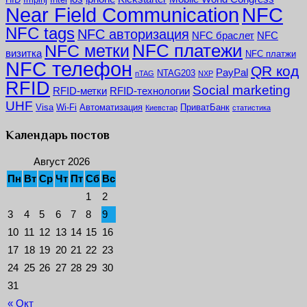
NFC
Near Field Communication
NFC tags
NFC авторизация
NFC браслет
NFC
NFC платежи
NFC метки
визитка
NFC платжи
NFC телефон
QR код
PayPal
NTAG203
nTAG
NXP
RFID
Social marketing
RFID-метки
RFID-технологии
UHF
Visa
Wi-Fi
Автоматизация
ПриватБанк
Киевстар
статистика
Календарь постов
Август 2026
Пн
Вт
Ср
Чт
Пт
Сб
Вс
1
2
3
4
5
6
7
8
9
10
11
12
13
14
15
16
17
18
19
20
21
22
23
24
25
26
27
28
29
30
31
« Окт