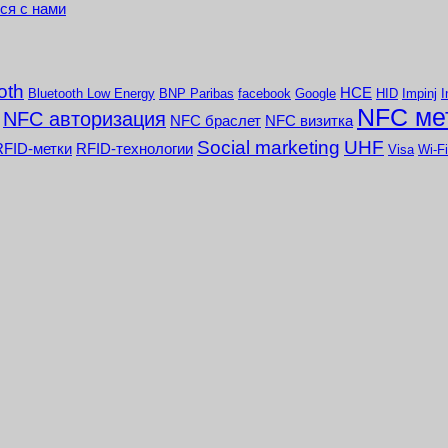
ся с нами
oth
HCE
Bluetooth Low Energy
BNP Paribas
facebook
Google
HID
Impinj
I
NFC ме
NFC авторизация
NFC браслет
NFC визитка
Social marketing
UHF
RFID-метки
RFID-технологии
Visa
Wi-Fi