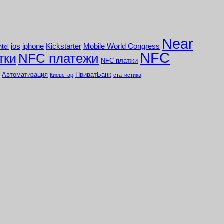
Near
ios
iphone
Kickstarter
Mobile World Congress
ntel
NFC
NFC платежи
тки
NFC платжи
Автоматизация
ПриватБанк
Киевстар
статистика