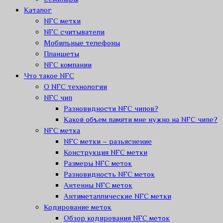
Каталог
NFC метки
NFC считыватели
Мобильные телефоны
Планшеты
NFC компании
Что такое NFC
О NFC технологии
NFC чип
Разновидности NFC чипов?
Какой объем памяти мне нужно на NFC чипе?
NFC метка
NFC метки – разьяснение
Конструкция NFC метки
Размеры NFC меток
Разновидность NFC меток
Антенны NFC меток
Антиметаллические NFC метки
Кодирование меток
Обзор кодирования NFC меток