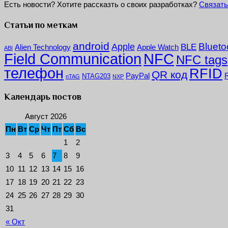
Есть новости? Хотите рассказть о своих разработках?
Связать
Статьи по меткам
android
Blueto
Apple
BLE
Alien Technology
Apple Watch
ABI
NFC
Field Communication
NFC tags
телефон
RFID
QR код
PayPal
NTAG203
nTAG
NXP
Календарь постов
Август 2026
Пн
Вт
Ср
Чт
Пт
Сб
Вс
1
2
3
4
5
6
7
8
9
10
11
12
13
14
15
16
17
18
19
20
21
22
23
24
25
26
27
28
29
30
31
« Окт