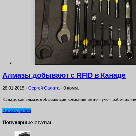
Алмазы добывают с RFID в Канаде
28.01.2015
-
Сергей Салата
-
0 комм.
Канадская алмазодобывающая компания ведет учет рабочих ин
Читать далее
Популярные статьи