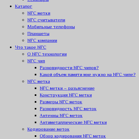
Каталог
NFC метки
NFC считыватели
Мобильные телефоны
Планшеты
NFC компании
Что такое NFC
О NFC технологии
NFC чип
Разновидности NFC чипов?
Какой объем памяти мне нужно на NFC чипе?
NFC метка
NFC метки – разьяснение
Конструкция NFC метки
Размеры NFC меток
Разновидность NFC меток
Антенны NFC меток
Антиметаллические NFC метки
Кодирование меток
Обзор кодирования NFC меток