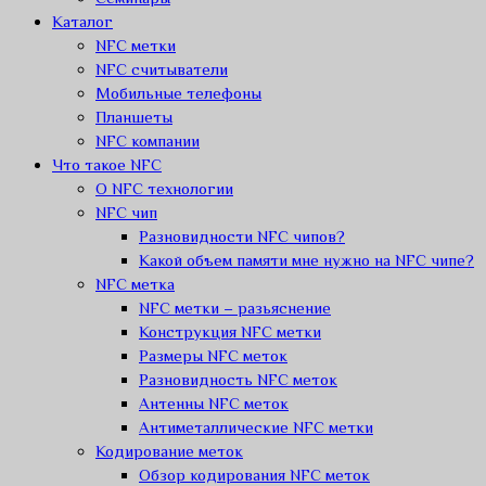
Каталог
NFC метки
NFC считыватели
Мобильные телефоны
Планшеты
NFC компании
Что такое NFC
О NFC технологии
NFC чип
Разновидности NFC чипов?
Какой объем памяти мне нужно на NFC чипе?
NFC метка
NFC метки – разьяснение
Конструкция NFC метки
Размеры NFC меток
Разновидность NFC меток
Антенны NFC меток
Антиметаллические NFC метки
Кодирование меток
Обзор кодирования NFC меток