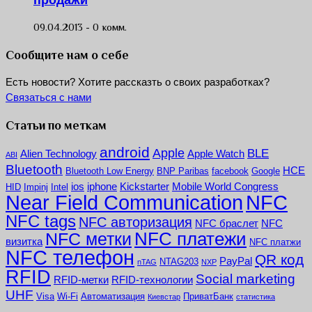
09.04.2013 -
0 комм.
Сообщите нам о себе
Есть новости? Хотите рассказть о своих разработках?
Связаться с нами
Статьи по меткам
android
Apple
BLE
Alien Technology
Apple Watch
ABI
Bluetooth
HCE
Bluetooth Low Energy
BNP Paribas
facebook
Google
ios
iphone
Kickstarter
Mobile World Congress
HID
Impinj
Intel
NFC
Near Field Communication
NFC tags
NFC авторизация
NFC браслет
NFC
NFC платежи
NFC метки
визитка
NFC платжи
NFC телефон
QR код
PayPal
NTAG203
nTAG
NXP
RFID
Social marketing
RFID-метки
RFID-технологии
UHF
Visa
Wi-Fi
Автоматизация
ПриватБанк
Киевстар
статистика