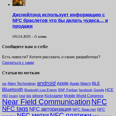
Диснейлэнд использует информацию с
NFC браслетов что бы делать чудеса… и
продажи
09.04.2013 -
0 комм.
Сообщите нам о себе
Есть новости? Хотите рассказть о своих разработках?
Связаться с нами
Статьи по меткам
android
Apple
BLE
Alien Technology
Apple Watch
ABI
Bluetooth
HCE
Bluetooth Low Energy
BNP Paribas
facebook
Google
ios
iphone
Kickstarter
Mobile World Congress
HID
Impinj
Intel
NFC
Near Field Communication
NFC tags
NFC авторизация
NFC браслет
NFC
NFC платежи
NFC метки