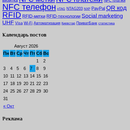
визитка
NFC платжи
NFC телефон
QR код
PayPal
NTAG203
nTAG
NXP
RFID
Social marketing
RFID-метки
RFID-технологии
UHF
Visa
Wi-Fi
Автоматизация
ПриватБанк
Киевстар
статистика
Календарь постов
Август 2026
Пн
Вт
Ср
Чт
Пт
Сб
Вс
1
2
3
4
5
6
7
8
9
10
11
12
13
14
15
16
17
18
19
20
21
22
23
24
25
26
27
28
29
30
31
« Окт
Реклама