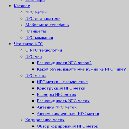
Каталог
NFC метки
NFC считыватели
Мобильные телефоны
Планшеты
NFC компании
Что такое NFC
О NFC технологии
NFC чип
Разновидности NFC чипов?
Какой объем памяти мне нужно на NFC чипе?
NFC метка
NFC метки – разьяснение
Конструкция NFC метки
Размеры NFC меток
Разновидность NFC меток
Антенны NFC меток
Антиметаллические NFC метки
Кодирование меток
Обзор кодирования NFC меток