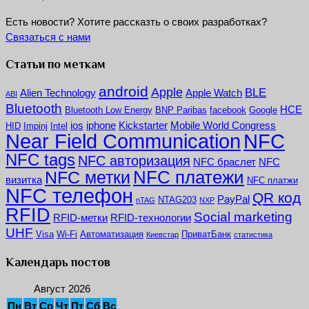
Есть новости? Хотите рассказть о своих разработках?
Связаться с нами
Статьи по меткам
android
Apple
BLE
Alien Technology
Apple Watch
ABI
Bluetooth
HCE
Bluetooth Low Energy
BNP Paribas
facebook
Google
ios
iphone
Kickstarter
Mobile World Congress
HID
Impinj
Intel
NFC
Near Field Communication
NFC tags
NFC авторизация
NFC браслет
NFC
NFC платежи
NFC метки
визитка
NFC платжи
NFC телефон
QR код
PayPal
NTAG203
nTAG
NXP
RFID
Social marketing
RFID-метки
RFID-технологии
UHF
Visa
Wi-Fi
Автоматизация
ПриватБанк
Киевстар
статистика
Календарь постов
Август 2026
Пн
Вт
Ср
Чт
Пт
Сб
Вс