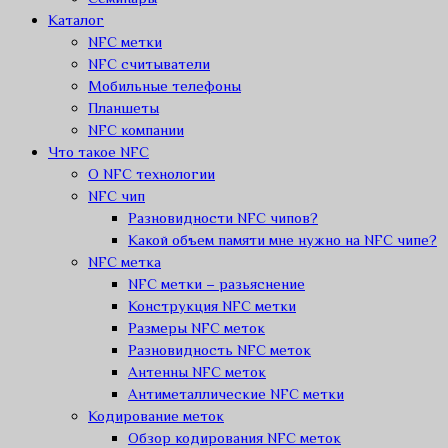
Каталог
NFC метки
NFC считыватели
Мобильные телефоны
Планшеты
NFC компании
Что такое NFC
О NFC технологии
NFC чип
Разновидности NFC чипов?
Какой объем памяти мне нужно на NFC чипе?
NFC метка
NFC метки – разьяснение
Конструкция NFC метки
Размеры NFC меток
Разновидность NFC меток
Антенны NFC меток
Антиметаллические NFC метки
Кодирование меток
Обзор кодирования NFC меток