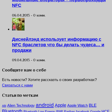
NFC
06.04.2013 -
0 комм.
Диснейлэнд использует информацию с
NFC браслетов что бы делать чудеса… и
продажи
09.04.2013 -
0 комм.
Сообщите нам о себе
Есть новости? Хотите рассказть о своих разработках?
Связаться с нами
Статьи по меткам
android
Apple
BLE
Alien Technology
Apple Watch
ABI
Bluetooth
HCE
Bluetooth Low Energy
BNP Paribas
facebook
Google