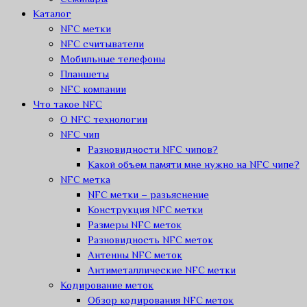
Каталог
NFC метки
NFC считыватели
Мобильные телефоны
Планшеты
NFC компании
Что такое NFC
О NFC технологии
NFC чип
Разновидности NFC чипов?
Какой объем памяти мне нужно на NFC чипе?
NFC метка
NFC метки – разьяснение
Конструкция NFC метки
Размеры NFC меток
Разновидность NFC меток
Антенны NFC меток
Антиметаллические NFC метки
Кодирование меток
Обзор кодирования NFC меток