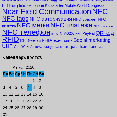
ios
iphone
Kickstarter
Mobile World Congress
HID
Impinj
Intel
NFC
Near Field Communication
NFC tags
NFC авторизация
NFC браслет
NFC
NFC платежи
NFC метки
визитка
NFC платжи
NFC телефон
QR код
PayPal
NTAG203
nTAG
NXP
RFID
Social marketing
RFID-метки
RFID-технологии
UHF
Visa
Wi-Fi
Автоматизация
ПриватБанк
Киевстар
статистика
Календарь постов
Август 2026
Пн
Вт
Ср
Чт
Пт
Сб
Вс
1
2
3
4
5
6
7
8
9
10
11
12
13
14
15
16
17
18
19
20
21
22
23
24
25
26
27
28
29
30
31