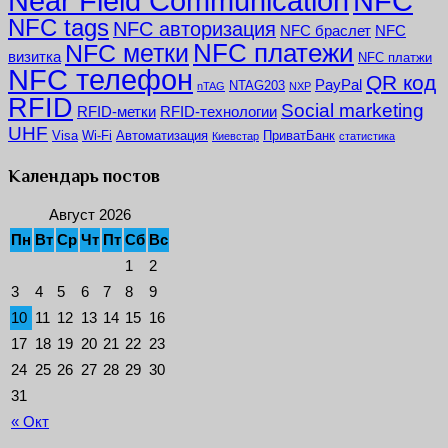
NFC
Near Field Communication
NFC tags
NFC авторизация
NFC браслет
NFC
NFC платежи
NFC метки
визитка
NFC платжи
NFC телефон
QR код
PayPal
NTAG203
nTAG
NXP
RFID
Social marketing
RFID-метки
RFID-технологии
UHF
Visa
Wi-Fi
Автоматизация
ПриватБанк
Киевстар
статистика
Календарь постов
Август 2026
Пн
Вт
Ср
Чт
Пт
Сб
Вс
1
2
3
4
5
6
7
8
9
10
11
12
13
14
15
16
17
18
19
20
21
22
23
24
25
26
27
28
29
30
31
« Окт