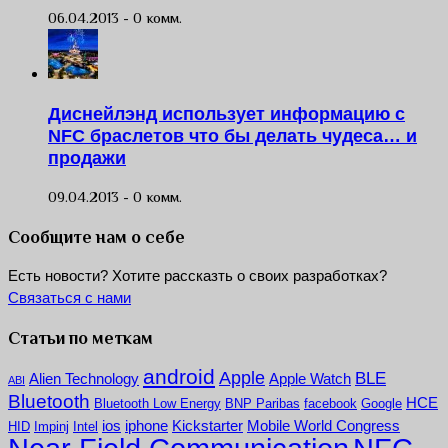
06.04.2013 -
0 комм.
Диснейлэнд использует информацию с
NFC браслетов что бы делать чудеса… и
продажи
09.04.2013 -
0 комм.
Сообщите нам о себе
Есть новости? Хотите рассказть о своих разработках?
Связаться с нами
Статьи по меткам
android
Apple
BLE
Alien Technology
Apple Watch
ABI
Bluetooth
HCE
Bluetooth Low Energy
BNP Paribas
facebook
Google
ios
iphone
Kickstarter
Mobile World Congress
HID
Impinj
Intel