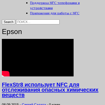
Поддержка NFC телефонами и
устройствами
Приложения для работы с NFC
Epson
FlexStr8 использует NFC для
отслеживания опасных химических
веществ
08.09.2015
-
Сергей Салата
-
0 комм.