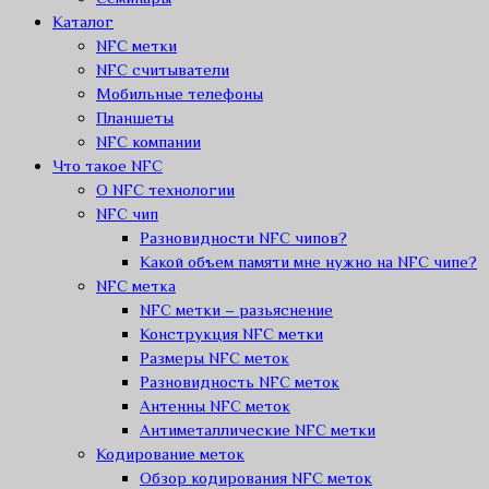
Каталог
NFC метки
NFC считыватели
Мобильные телефоны
Планшеты
NFC компании
Что такое NFC
О NFC технологии
NFC чип
Разновидности NFC чипов?
Какой объем памяти мне нужно на NFC чипе?
NFC метка
NFC метки – разьяснение
Конструкция NFC метки
Размеры NFC меток
Разновидность NFC меток
Антенны NFC меток
Антиметаллические NFC метки
Кодирование меток
Обзор кодирования NFC меток