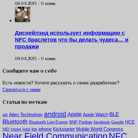
06.04.2013 -
0 комм.
Диснейлэнд использует информацию с
NFC браслетов что бы делать чудеса… и
продажи
09.04.2013 -
0 комм.
Сообщите нам о себе
Есть новости? Хотите рассказть о своих разработках?
Связаться с нами
Статьи по меткам
android
Apple
BLE
Alien Technology
Apple Watch
ABI
Bluetooth
HCE
Bluetooth Low Energy
BNP Paribas
facebook
Google
ios
iphone
Kickstarter
Mobile World Congress
HID
Impinj
Intel
NFC
Near Field Communication