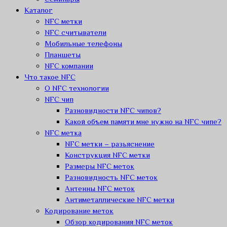
Каталог
NFC метки
NFC считыватели
Мобильные телефоны
Планшеты
NFC компании
Что такое NFC
О NFC технологии
NFC чип
Разновидности NFC чипов?
Какой объем памяти мне нужно на NFC чипе?
NFC метка
NFC метки – разьяснение
Конструкция NFC метки
Размеры NFC меток
Разновидность NFC меток
Антенны NFC меток
Антиметаллические NFC метки
Кодирование меток
Обзор кодирования NFC меток