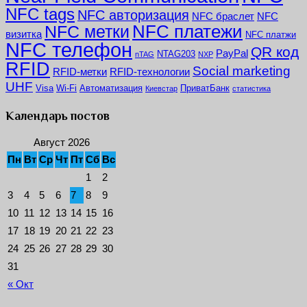
NFC tags
NFC авторизация
NFC браслет
NFC
NFC платежи
NFC метки
визитка
NFC платжи
NFC телефон
QR код
PayPal
NTAG203
nTAG
NXP
RFID
Social marketing
RFID-метки
RFID-технологии
UHF
Visa
Wi-Fi
Автоматизация
ПриватБанк
Киевстар
статистика
Календарь постов
Август 2026
Пн
Вт
Ср
Чт
Пт
Сб
Вс
1
2
3
4
5
6
7
8
9
10
11
12
13
14
15
16
17
18
19
20
21
22
23
24
25
26
27
28
29
30
31
« Окт