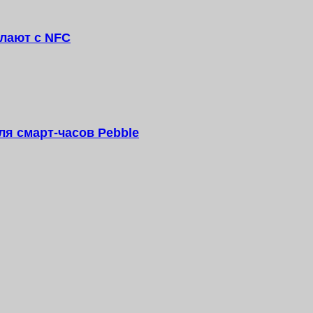
лают c NFC
ля смарт-часов Pebble