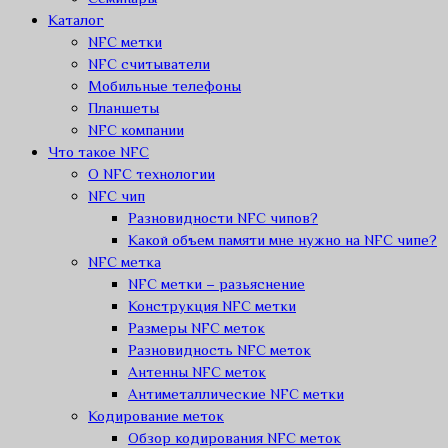
Каталог
NFC метки
NFC считыватели
Мобильные телефоны
Планшеты
NFC компании
Что такое NFC
О NFC технологии
NFC чип
Разновидности NFC чипов?
Какой объем памяти мне нужно на NFC чипе?
NFC метка
NFC метки – разьяснение
Конструкция NFC метки
Размеры NFC меток
Разновидность NFC меток
Антенны NFC меток
Антиметаллические NFC метки
Кодирование меток
Обзор кодирования NFC меток