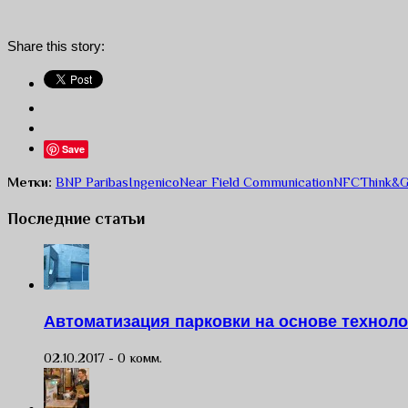
Share this story:
Save
Метки:
BNP Paribas
Ingenico
Near Field Communication
NFC
Think&
Последние статьи
Автоматизация парковки на основе технол
02.10.2017 -
0 комм.