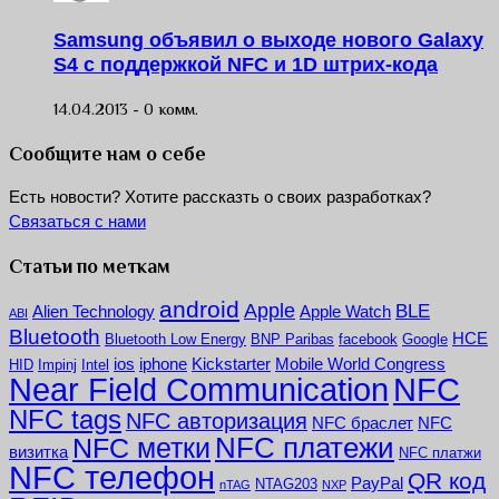
Samsung объявил о выходе нового Galaxy
S4 с поддержкой NFC и 1D штрих-кода
14.04.2013 -
0 комм.
Сообщите нам о себе
Есть новости? Хотите рассказть о своих разработках?
Связаться с нами
Статьи по меткам
android
Apple
BLE
Alien Technology
Apple Watch
ABI
Bluetooth
HCE
Bluetooth Low Energy
BNP Paribas
facebook
Google
ios
iphone
Kickstarter
Mobile World Congress
HID
Impinj
Intel
NFC
Near Field Communication
NFC tags
NFC авторизация
NFC браслет
NFC
NFC платежи
NFC метки
визитка
NFC платжи
NFC телефон
QR код
PayPal
NTAG203
nTAG
NXP