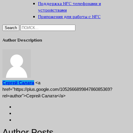
Поддержка NFC телефонами и
устройствами
Приложения для работы с NFC
Author Description
Сергей Салата
<a
href="https://plus.google.com/105266689984786085369?
rel=author">Сергей Салата</a>
Author Posts