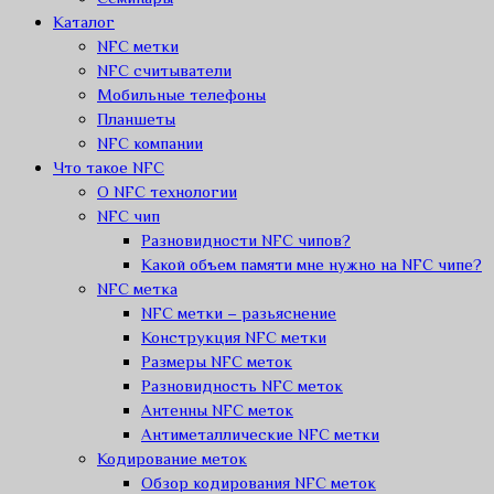
Каталог
NFC метки
NFC считыватели
Мобильные телефоны
Планшеты
NFC компании
Что такое NFC
О NFC технологии
NFC чип
Разновидности NFC чипов?
Какой объем памяти мне нужно на NFC чипе?
NFC метка
NFC метки – разьяснение
Конструкция NFC метки
Размеры NFC меток
Разновидность NFC меток
Антенны NFC меток
Антиметаллические NFC метки
Кодирование меток
Обзор кодирования NFC меток