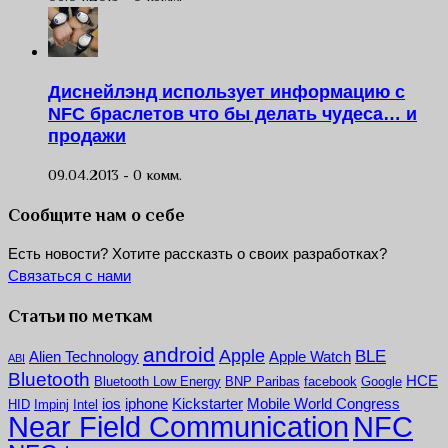
Диснейлэнд использует информацию с
NFC браслетов что бы делать чудеса… и
продажи
09.04.2013 -
0 комм.
Сообщите нам о себе
Есть новости? Хотите рассказть о своих разработках?
Связаться с нами
Статьи по меткам
android
Apple
BLE
Alien Technology
Apple Watch
ABI
Bluetooth
HCE
Bluetooth Low Energy
BNP Paribas
facebook
Google
ios
iphone
Kickstarter
Mobile World Congress
HID
Impinj
Intel
NFC
Near Field Communication