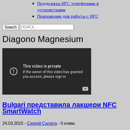
Поддержка NFC телефонами и
устройствами
Приложения для работы с NFC
Diagono Magnesium
Bulgari представила лакшери NFC
SmartWatch
24.03.2015
-
Сергей Салата
-
0 комм.