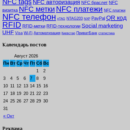
NFC tags
NFC авторизация
NFC браслет
NFC
NFC платежи
NFC метки
визитка
NFC платжи
NFC телефон
QR код
PayPal
NTAG203
nTAG
NXP
RFID
Social marketing
RFID-метки
RFID-технологии
UHF
Visa
Wi-Fi
Автоматизация
ПриватБанк
Киевстар
статистика
Календарь постов
Август 2026
Пн
Вт
Ср
Чт
Пт
Сб
Вс
1
2
3
4
5
6
7
8
9
10
11
12
13
14
15
16
17
18
19
20
21
22
23
24
25
26
27
28
29
30
31
« Окт
Реклама