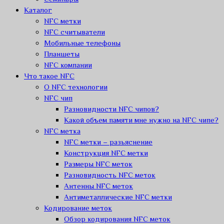
Каталог
NFC метки
NFC считыватели
Мобильные телефоны
Планшеты
NFC компании
Что такое NFC
О NFC технологии
NFC чип
Разновидности NFC чипов?
Какой объем памяти мне нужно на NFC чипе?
NFC метка
NFC метки – разьяснение
Конструкция NFC метки
Размеры NFC меток
Разновидность NFC меток
Антенны NFC меток
Антиметаллические NFC метки
Кодирование меток
Обзор кодирования NFC меток