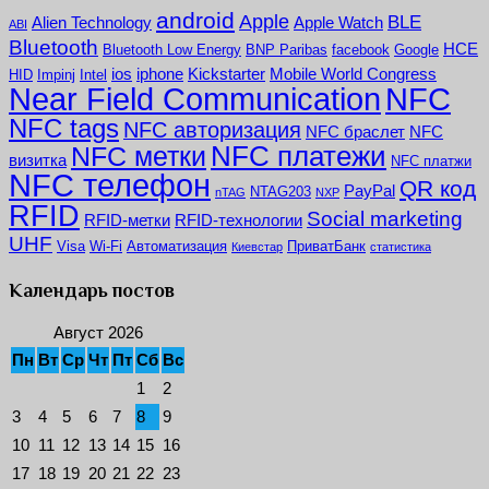
android
Apple
BLE
Alien Technology
Apple Watch
ABI
Bluetooth
HCE
Bluetooth Low Energy
BNP Paribas
facebook
Google
ios
iphone
Kickstarter
Mobile World Congress
HID
Impinj
Intel
NFC
Near Field Communication
NFC tags
NFC авторизация
NFC браслет
NFC
NFC платежи
NFC метки
визитка
NFC платжи
NFC телефон
QR код
PayPal
NTAG203
nTAG
NXP
RFID
Social marketing
RFID-метки
RFID-технологии
UHF
Visa
Wi-Fi
Автоматизация
ПриватБанк
Киевстар
статистика
Календарь постов
Август 2026
Пн
Вт
Ср
Чт
Пт
Сб
Вс
1
2
3
4
5
6
7
8
9
10
11
12
13
14
15
16
17
18
19
20
21
22
23