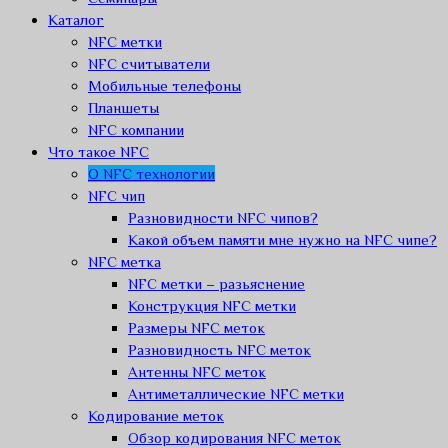
Каталог
NFC метки
NFC считыватели
Мобильные телефоны
Планшеты
NFC компании
Что такое NFC
О NFC технологии
NFC чип
Разновидности NFC чипов?
Какой объем памяти мне нужно на NFC чипе?
NFC метка
NFC метки – разьяснение
Конструкция NFC метки
Размеры NFC меток
Разновидность NFC меток
Антенны NFC меток
Антиметаллические NFC метки
Кодирование меток
Обзор кодирования NFC меток