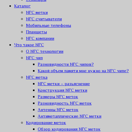
Каталог
NFC метки
NFC считыватели
Мобильные телефоны
Планшеты
NFC компании
Что такое NFC
О NFC технологии
NFC чип
Разновидности NFC чипов?
Какой объем памяти мне нужно на NFC чипе?
NFC метка
NFC метки – разьяснение
Конструкция NFC метки
Размеры NFC меток
Разновидность NFC меток
Антенны NFC меток
Антиметаллические NFC метки
Кодирование меток
Обзор кодирования NFC меток