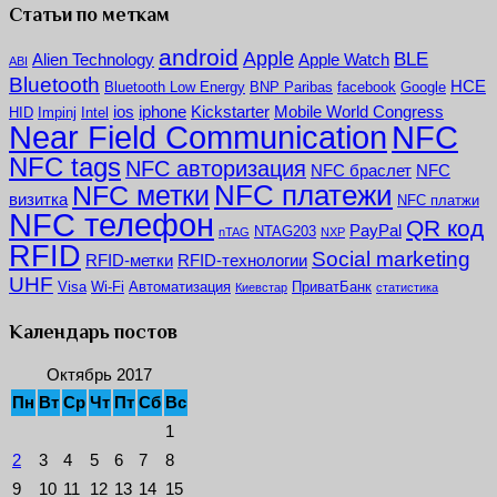
Статьи по меткам
android
Apple
BLE
Alien Technology
Apple Watch
ABI
Bluetooth
HCE
Bluetooth Low Energy
BNP Paribas
facebook
Google
ios
iphone
Kickstarter
Mobile World Congress
HID
Impinj
Intel
NFC
Near Field Communication
NFC tags
NFC авторизация
NFC браслет
NFC
NFC платежи
NFC метки
визитка
NFC платжи
NFC телефон
QR код
PayPal
NTAG203
nTAG
NXP
RFID
Social marketing
RFID-метки
RFID-технологии
UHF
Visa
Wi-Fi
Автоматизация
ПриватБанк
Киевстар
статистика
Календарь постов
Октябрь 2017
Пн
Вт
Ср
Чт
Пт
Сб
Вс
1
2
3
4
5
6
7
8
9
10
11
12
13
14
15