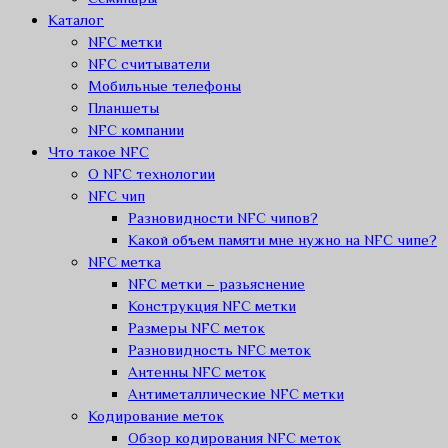
Каталог
NFC метки
NFC считыватели
Мобильные телефоны
Планшеты
NFC компании
Что такое NFC
О NFC технологии
NFC чип
Разновидности NFC чипов?
Какой объем памяти мне нужно на NFC чипе?
NFC метка
NFC метки – разьяснение
Конструкция NFC метки
Размеры NFC меток
Разновидность NFC меток
Антенны NFC меток
Антиметаллические NFC метки
Кодирование меток
Обзор кодирования NFC меток