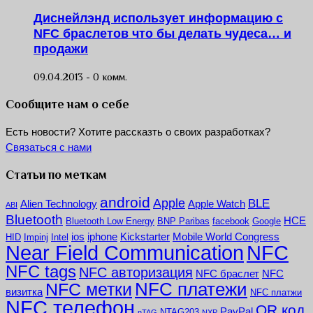
Диснейлэнд использует информацию с
NFC браслетов что бы делать чудеса… и
продажи
09.04.2013 -
0 комм.
Сообщите нам о себе
Есть новости? Хотите рассказть о своих разработках?
Связаться с нами
Статьи по меткам
android
Apple
BLE
Alien Technology
Apple Watch
ABI
Bluetooth
HCE
Bluetooth Low Energy
BNP Paribas
facebook
Google
ios
iphone
Kickstarter
Mobile World Congress
HID
Impinj
Intel
NFC
Near Field Communication
NFC tags
NFC авторизация
NFC браслет
NFC
NFC платежи
NFC метки
визитка
NFC платжи
NFC телефон
QR код
PayPal
NTAG203
nTAG
NXP